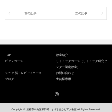
前の記事
次の記事
TOP
教室紹介
ピアノコース
リトミックコース（リトミック研究セ
ンター認定教室）
シニア 脳トレピアノコース
お問い合わせ
ブログ
生徒様専用
Instagram
Copyright ©
浜松市中央区和田町 すずきみかピアノ教室
All Rights Reserved.