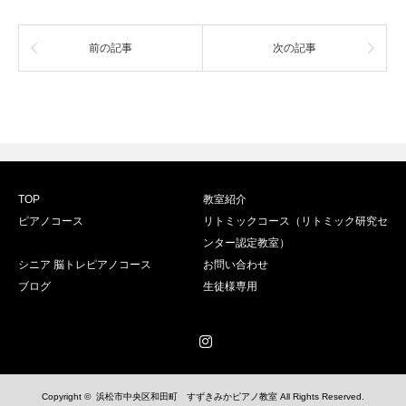
前の記事
次の記事
TOP
教室紹介
ピアノコース
リトミックコース（リトミック研究セ
ンター認定教室）
シニア 脳トレピアノコース
お問い合わせ
ブログ
生徒様専用
Instagram
Copyright ©
浜松市中央区和田町 すずきみかピアノ教室
All Rights Reserved.