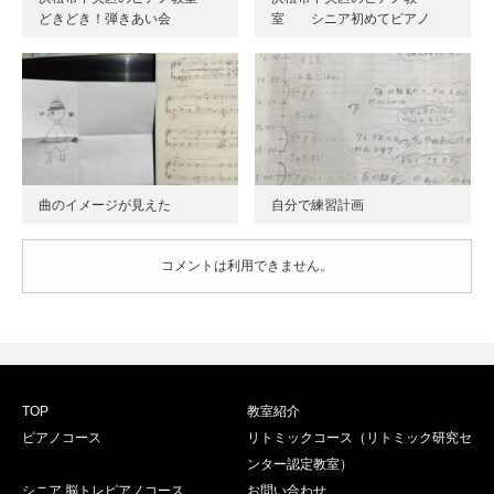
どきどき！弾きあい会
室 シニア初めてピアノ
曲のイメージが見えた
自分で練習計画
コメントは利用できません。
TOP
教室紹介
ピアノコース
リトミックコース（リトミック研究セ
ンター認定教室）
シニア 脳トレピアノコース
お問い合わせ